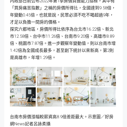
內政部日前公布2022年第1季房價負擔能力指標，其中有
「買房痛苦指數」之稱的房價所得比，全國達到9.58倍，
年變動0.45倍，也就是說，民眾必須不吃不喝超過9年，
才足以負擔一間房的價格。
探究六都地區，房價所得比依序為台北市16.22倍、新北
市12.58倍、台中市11.26倍、台南市9.20倍、高雄市8.89
倍、桃園市7.87倍。進一步觀察年變動值，則以台南市增
1.42倍為全國成長最多，甚至創下統計以來新高，第2則
是高雄市，年增1.29倍。
台南市房價漲幅較薪資高8.9倍差距最大。示意圖／好房
網News記者呂詠柔攝