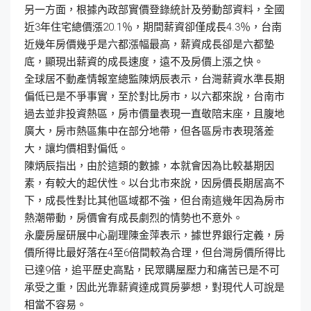
另一方面，根據內政部實價登錄統計及勞動部資料，全國
近3年住宅總價漲20.1％，期間薪資卻僅成長4.3％，台南
近幾年房價幾乎是六都漲幅最高，薪資成長卻是六都墊
底，顯現出薪資的成長速度，遠不及房價上漲之快。
全球居不動產情報室總監陳炳辰表示，台灣薪資水準長期
偏低已是不爭事實，至於對比房市，以六都來說，台南市
過去並非投資熱區，房市價量表現一直敬陪末座，且腹地
廣大，房市熱區集中在部分地帶，但各區房市表現落差
大，讓均價相對偏低。
陳炳辰指出，由於這類的數據，本就會因為比較基期因
素，有較大的起伏性。以台北市來說，因房價長期居高不
下，成長性對比其他區域都不強，但台南這幾年因為房市
熱潮帶動，房價會有成長劇烈的情勢也不意外。
永慶房屋研展中心副理陳金萍表示，據世界銀行定義，房
價所得比最好落在4至6倍間較為合理，但台灣房價所得比
已達9倍，追平歷史高點，民眾購屋壓力和痛苦已是不可
承受之重，因此光靠薪資達成買房夢想，對現代人可說是
相當不容易。