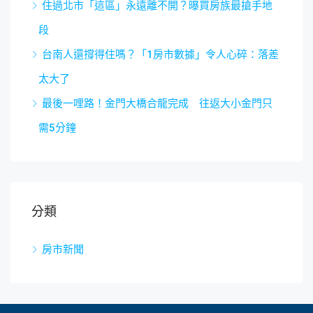
住過北市「這區」永遠離不開？曝買房族最搶手地
段
台南人還撐得住嗎？「1房市數據」令人心碎：落差
太大了
最後一哩路！金門大橋合龍完成 往返大小金門只
需5分鐘
分類
房市新聞