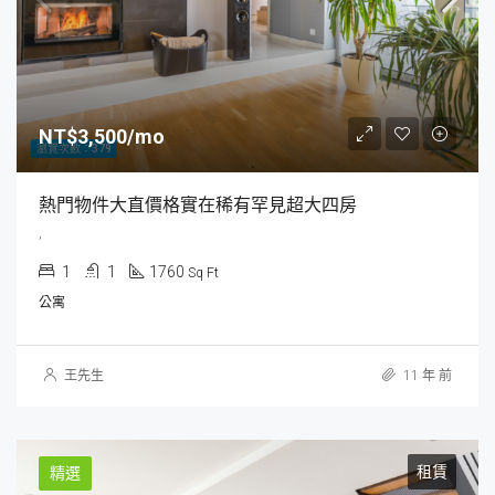
NT$3,500/mo
瀏覽次數：379
熱門物件大直價格實在稀有罕見超大四房
,
1
1
1760
Sq Ft
公寓
王先生
11 年 前
租賃
精選