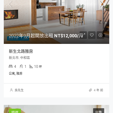
2022年9月起開放出租
NT$12,000/月
瀏覽次數：1,288
新生北路雅房
新北市, 中和區
4
1
10
坪
公寓, 雅房
吳先生
4 年 前
出售
精選