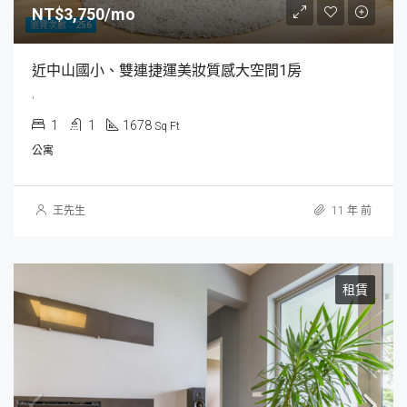
NT$3,750/mo
瀏覽次數：256
近中山國小、雙連捷運美妝質感大空間1房
,
1
1
1678
Sq Ft
公寓
王先生
11 年 前
租賃