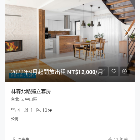
2022年9月起開放出租
NT$12,000/月
瀏覽次數：4,231
林森北路獨立套房
台北市, 中山區
4
1
10
坪
公寓
吳先生
11 年 前