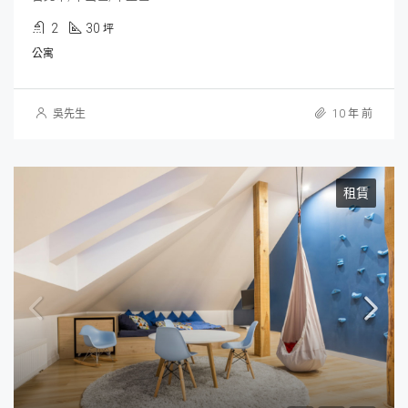
2
30
坪
公寓
吳先生
10 年 前
租賃