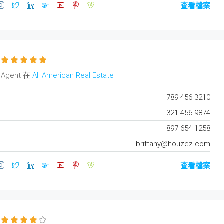
查看檔案
 Agent 在
All American Real Estate
789 456 3210
321 456 9874
897 654 1258
brittany@houzez.com
查看檔案